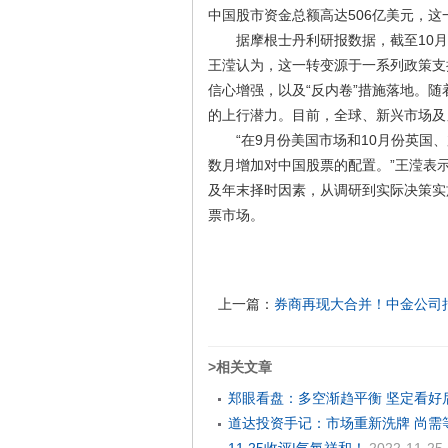
中国股市资金总额高达506亿美元，这一
据摩根士丹利研报数据，截至10月底
王滢认为，这一转变源于一系列政策支
信心增强，以及“反内卷”措施落地。
的上行潜力。目前，全球、新兴市场及
“在9月份美国市场和10月份英国、
数月增加对中国股票的配置。”王滢表
及年末择时因素，从调研到实际决策实
票市场。
上一篇：
券商再现大合并！中金公司
>相关文章
郑眼看盘：多空渐趋平衡 坚定看好
道达投资手记：市场重新洗牌 尚需