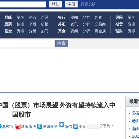
我要投稿
财经
要闻
热点
产经
银行
要闻
地方
外资
保险
要闻
股票
快讯
个股
研报
外汇
资讯
分析
交易商
期货
资讯
基金
资讯
分析
热门
黄金
要闻
分析
贵金属
理财
资讯
最新
年中国（股票）市场展望 外资有望持续流入中
多
国股市
券
分享到：
QQ空间
新浪微博
腾讯微博
微信
更多
浙
2