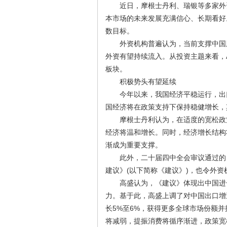
近日，摩根士丹利、瑞银等多家外资机
本市场的未来发展充满信心、长期看好
数目标。
外资机构普遍认为，当前支撑中国股
外资有望持续流入。从投资主题来看，A
板块。
积极势头有望延续
今年以来，我国经济平稳运行，出口
国经济将在政策支持下保持稳健增长，
摩根士丹利认为，在适度的宽松政策、
经济将温和增长。同时，经济增长结构
渐成为重要支撑。
此外，二十届四中全会审议通过的《
建议》(以下简称《建议》)，也令外资
高盛认为，《建议》体现出中国进一
力。基于此，高盛上调了对中国出口增
长5%至6%，获得更多全球市场份额
将减弱，提振消费将循序渐进，政策宽