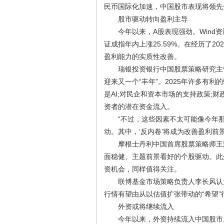
民币国际化加速，中国股市表现将领先
股市驱动转向盈利主导
今年以来，A股表现强劲。Wind资讯
证成指年内上涨25.59%。在经历了
盈利能力的实质性改善。
瑞银投资银行中国股票策略研究主管王
迎来又一个“丰年”。2025年许多有
是AI;对民企和资本市场的支持政策;
资者的潜在资金流入。
“不过，这些因素不太可能像今年那样
动。其中，‘反内卷’将成为改善盈利前
摩根士丹利中国首席股票策略师王滢认
面稳健、主题前景看好的个股驱动。此外
资机会，同样值得关注。
联博基金市场策略负责人李长风认为
行情有望由从以估值扩张带动的“希望”
外资或将继续流入
今年以来，外资持续流入中国股市。