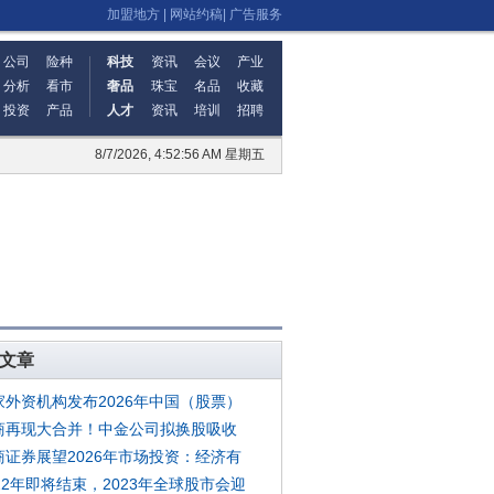
加盟地方
|
网站约稿
|
广告服务
公司
险种
科技
资讯
会议
产业
分析
看市
奢品
珠宝
名品
收藏
投资
产品
人才
资讯
培训
招聘
8/7/2026, 4:52:57 AM 星期五
文章
家外资机构发布2026年中国（股票）
商再现大合并！中金公司拟换股吸收
商证券展望2026年市场投资：经济有
022年即将结束，2023年全球股市会迎