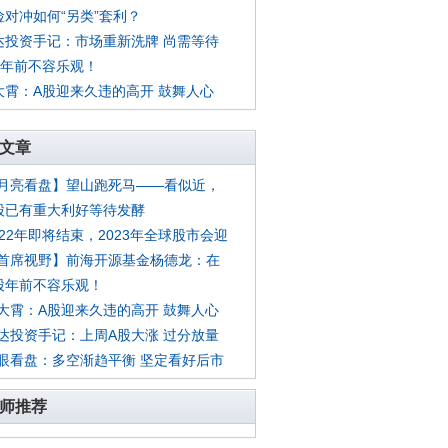
险对冲如何“另类”套利？
达投资手记：市场重新洗牌 尚需等待
股年前不容乐观！
大霄：A股迎来久违的高开 鼓舞人心
文章
月亮看盘】望山跑死马——看似近，
股已有重大利好等待发酵
022年即将结束，2023年全球股市会迎
首席视野】前海开源基金杨德龙：在
股年前不容乐观！
大霄：A股迎来久违的高开 鼓舞人心
达投资手记：上周A股大涨 过分放量
眼看盘：多空渐趋平衡 坚定看好后市
师推荐