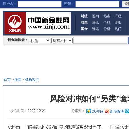
用户名：
密码：
财经
要闻
热点
产经
股票
快讯
个股
研报
基金
资讯
分析
热门
新金融搜索：
首页
>
股票
>
机构观点
风险对冲如何“另类”套
发布时间：
2022-12-21
分享到：
QQ空间
新浪微博
对冲，听起来就像是很高级的样子。其实对