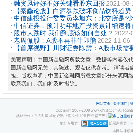
融资风评好不好关键看股东回报
2021-08-
何需捉？今天牛只是歇歇脚
2022-12-08
【秦蠡论股】白酒暴跌破坏食品饮料趋势
中信建投投行委委员李旭东：北交所是“少
之
2021-10-19
中信证券：预计明年地产投资累计增速将
被埋没，推动投行向研究驱动、认知驱动
股市大跌时 我们到底该如何自处？
2022-
30
老周侃股：A股不再非牛即熊
2022-11-06
【首席视野】川财证券陈雳：A股市场需
2021-11-24
免责声明：
中国新金融网所载文章、数据等内容仅
国新金融网无关，其陈述、观点仅供参考。 请读者
担。版权声明：中国新金融网所载文章部分来源网
联系我们，我们将及时撤除。
网站首页
|
关于我们
|
Copyright 2007-2008 www.XINJR.com 
战略合作：东方财富 卓创资讯 上海文传 兴业投资 盛三界 |
银行专用群：
股票期货群：261
| 本网法律