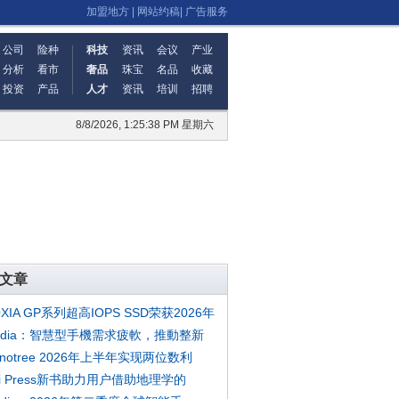
加盟地方
|
网站约稿
|
广告服务
公司
险种
科技
资讯
会议
产业
分析
看市
奢品
珠宝
名品
收藏
投资
产品
人才
资讯
培训
招聘
8/8/2026, 1:25:39 PM 星期六
文章
OXIA GP系列超高IOPS SSD荣获2026年
mdia：智慧型手機需求疲軟，推動整新
cnotree 2026年上半年实现两位数利
ri Press新书助力用户借助地理学的