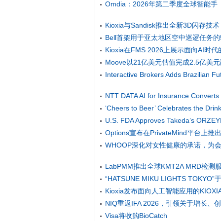
Omdia：2026年第二季度全球智能手
Kioxia与Sandisk推出全新3D闪
Bell首架用于亚太地区空中巡逻任务
Kioxia在FMS 2026上展示面向A
Moove以21亿美元估值完成2.5
Interactive Brokers Adds Brazilian F
NTT DATA AI for Insurance Converts
‘Cheers to Beer’ Celebrates the Drin
delivered Services
U.S. FDA Approves Takeda’s ORZEYFU
Options宣布在PrivateMind平
Treat the Underlyi
WHOOP深化对女性健康的承诺，为会员提供
LabPMM推出全球KMT2A MRD检
“HATSUNE MIKU LIGHTS TOKYO
Kioxia发布面向人工智能应用的KIOXI
NIQ重返IFA 2026，引领关于增长
Visa将收购BioCatch