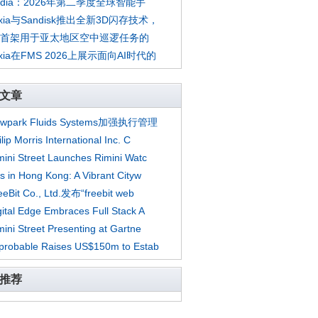
dia：2026年第二季度全球智能手
oxia与Sandisk推出全新3D闪存技术，
ell首架用于亚太地区空中巡逻任务的
oxia在FMS 2026上展示面向AI时代的
文章
wpark Fluids Systems加强执行管理
lip Morris International Inc. C
mini Street Launches Rimini Watc
ts in Hong Kong: A Vibrant Cityw
eeBit Co., Ltd.发布“freebit web
gital Edge Embraces Full Stack A
mini Street Presenting at Gartne
probable Raises US$150m to Estab
推荐