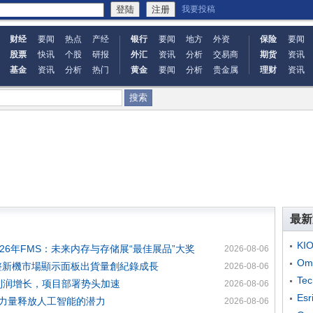
我要投稿
财经
要闻
热点
产经
银行
要闻
地方
外资
保险
要闻
股票
快讯
个股
研报
外汇
资讯
分析
交易商
期货
资讯
基金
资讯
分析
热门
黄金
要闻
分析
贵金属
理财
资讯
最新
KI
荣获2026年FMS：未来内存与存储展“最佳展品”大奖
2026-08-06
O
動整新機市場顯示面板出貨量創紀錄成長
2026-08-06
Te
两位数利润增长，项目部署势头加速
2026-08-06
Es
学的力量释放人工智能的潜力
2026-08-06