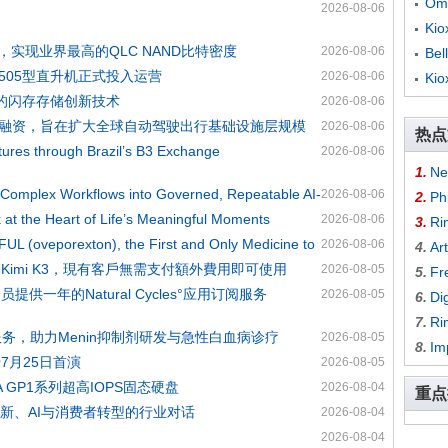
Om
2026-08-06
Ki
存技术，实现业界最高的QLC NAND比特密度
2026-08-06
B
的505型直升机正式投入运营
2026-08-06
Ki
I时代的闪存存储创新技术
2026-08-06
亿美元融资，旨在扩大全球自动驾驶出行基础设施层规模
2026-08-06
热点
utures through Brazil’s B3 Exchange
2026-08-06
1.
Ne
 Complex Workflows into Governed, Repeatable AI-
2026-08-06
2.
Phi
k at the Heart of Life’s Meaningful Moments
2026-08-06
3.
Ri
L (oveporexton), the First and Only Medicine to
2026-08-06
4.
Ar
台上推出Kimi K3，現有客戶無需支付額外費用即可使用
2026-08-05
5.
Fr
一年的Natural Cycles°应用订阅服务
2026-08-05
6.
Di
7.
Ri
测服务，助力Menin抑制剂研发与急性白血病诊疗
2026-08-05
8.
Im
”于7月25日首演
2026-08-05
A GP1系列超高IOPS固态硬盘
2026-08-04
重点
、创新、AI与消费者转型的行业对话
2026-08-04
2026-08-04