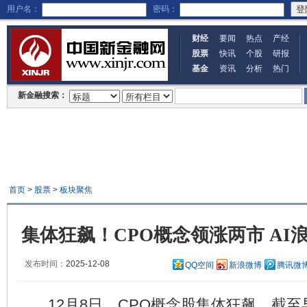
用户名：
密码：
财经
要闻
热点
产经
股票
快讯
个股
研报
基金
资讯
分析
热门
新金融搜索：
首页
>
股票
>
板块聚焦
集体狂飙！CPO概念领涨两市 AI
发布时间：
2025-12-08
QQ空间
新浪微博
腾讯微
12月8日，CPO概念股集体狂飙。截至