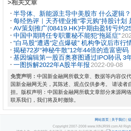
>相关文章
半导体、新能源主导中美股市 什么逻辑？
每经热评｜天齐锂业推“零元购”持股计划
AV策划推广(08419.HK)中期由盈转亏约2
2022-09-20
中国中期聘任专职董秘不能犯“拖延症”
202
12
“白马股”遭遇“定点爆破” 机构争议后市行
揭秘72岁“神秘牛散”12年44倍的造富密
基因编辑第一股百奥赛图通过IPO聆讯 3
战”，重仓布局了这些股……
2022-09-26
一图拆解2022年A股半年报
2022-09-08
2022-08-09
免责声明：
中国新金融网所载文章、数据等内容仅
国新金融网无关，其陈述、观点仅供参考。 请读者
担。版权声明：中国新金融网所载文章部分来源网
联系我们，我们将及时撤除。
网站首页
|
关于我们
|
Copyright 2007-2008 www.XINJR99.com