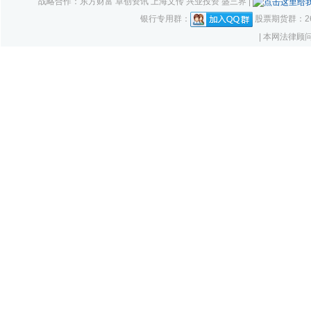
战略合作：东方财富 卓创资讯 上海文传 兴业投资 盛三界 |
银行专用群：
股票期货群：261
| 本网法律